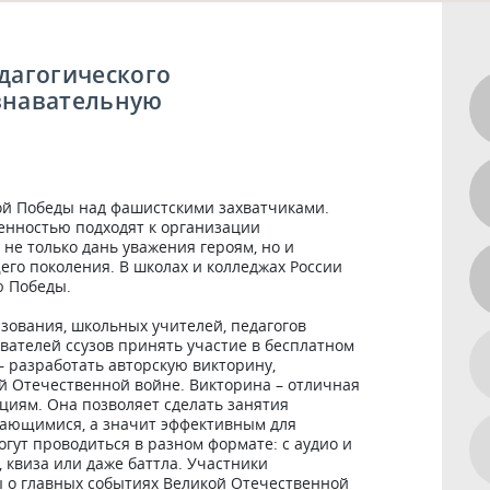
дагогического
знавательную
ы
ой Победы над фашистскими захватчиками. 
енностью подходят к организации 
не только дань уважения героям, но и 
о поколения. В школах и колледжах России 
Победы. 

ования, школьных учителей, педагогов 
ателей ссузов принять участие в бесплатном 
– разработать авторскую викторину, 
 Отечественной войне. Викторина – отличная 
циям. Она позволяет сделать занятия 
ающимися, а значит эффективным для 
ут проводиться в разном формате: с аудио и 
 квиза или даже баттла. Участники 
 о главных событиях Великой Отечественной 