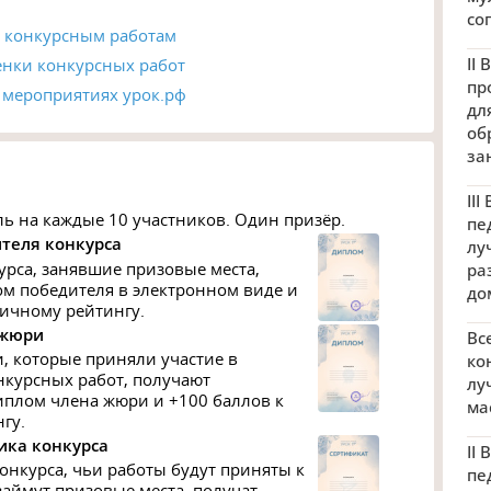
со
к конкурсным работам
II
енки конкурсных работ
пр
 мероприятиях урок.рф
дл
об
за
II
ь на каждые 10 участников. Один призёр.
пе
теля конкурса
лу
урса, занявшие призовые места,
ра
м победителя в электронном виде и
до
личному рейтингу.
 жюри
Вс
, которые приняли участие в
ко
курсных работ, получают
лу
плом члена жюри и +100 баллов к
ма
гу.
ика конкурса
II
онкурса, чьи работы будут приняты к
пе
займут призовые места, получат