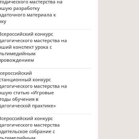
тодического мастерства на
чшую разработку
здаточного материала к
оку
 Всероссийский конкурс
дагогического мастерства на
чший конспект урока с
льтимедийным
провождением
 Всероссийский
станционный конкурс
дагогического мастерства на
чшую статью «Игровые
тоды обучения в
дагогической практике»
I Всероссийский конкурс
дагогического мастерства
одительское собрание с
льтимедийным