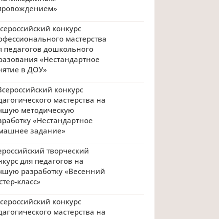
провождением»
 Всероссийский конкурс
офессионального мастерства
я педагогов дошкольного
разования «Нестандартное
нятие в ДОУ»
I Всероссийский конкурс
дагогического мастерства на
чшую методическую
зработку «Нестандартное
машнее задание»
ероссийский творческий
нкурс для педагогов на
чшую разработку «Весенний
стер-класс»
 Всероссийский конкурс
дагогического мастерства на