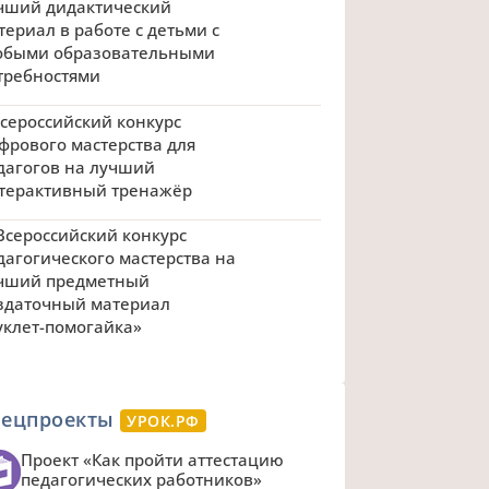
чший дидактический
териал в работе с детьми с
обыми образовательными
требностями
 Всероссийский конкурс
фрового мастерства для
дагогов на лучший
терактивный тренажёр
 Всероссийский конкурс
дагогического мастерства на
чший предметный
здаточный материал
уклет-помогайка»
пецпроекты
УРОК.РФ
Проект «Как пройти аттестацию
педагогических работников»