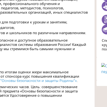
, профессионального обучения и
педагогов, методистов, психологов,
бразовательных организаций, иных специалистов
 для подготовки к урокам и занятиям;
педагогов;
гов и школьников по различным направлениям.
зопасное и доступное образовательное
Сп
ециалистов системы образования России! Каждый
кр
году мы стремимся быть самыми нужными и
по
 по итогам оценки жюри максимальное
к от спонсора курс повышения квалификации
 "Основы безопасности и защиты Родины"»
.
демических часов. Цель: совершенствование
й предмета «Основы безопасности и защита
аётся Удостоверение о повышении