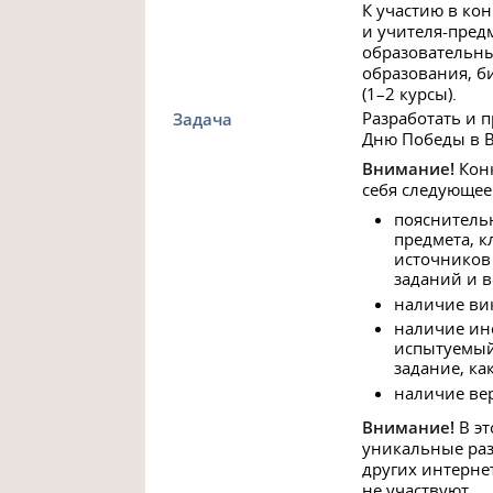
К участию в ко
и учителя-пре
образовательны
образования, б
(1–2 курсы).
Разработать и 
Задача
Дню Победы в В
Внимание!
Конк
себя следующее
пояснительн
предмета, к
источников
заданий и в
наличие ви
наличие инс
испытуемый
задание, как
наличие ве
Внимание!
В эт
уникальные раз
других интернет
не участвуют.