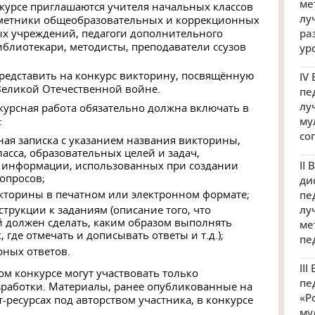
ме
нкурсе приглашаются учителя начальных классов
лу
дметники общеобразовательных и коррекционных
х учреждений, педагоги дополнительного
ра
иблиотекари, методисты, преподаватели ссузов
ур
представить на конкурс викторину, посвящённую
IV
еликой Отечественной войне.
пе
лу
урсная работа обязательно должна включать в
:
му
со
ая записка с указанием названия викторины,
ласса, образовательных целей и задач,
II
 информации, использованных при создании
опросов;
ди
кторины в печатном или электронном формате;
пе
лу
трукции к заданиям (описание того, что
 должен сделать, каким образом выполнять
ме
, где отмечать и дописывать ответы и т.д.);
пе
рных ответов.
II
ом конкурсе могут участвовать только
пе
работки. Материалы, ранее опубликованные на
«Р
-ресурсах под авторством участника, в конкурсе
му