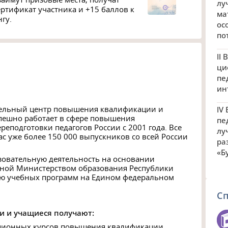
лу
ртификат участника и +15 баллов к
ма
гу.
ос
по
II
ци
пе
ин
ельный центр повышения квалификации и
IV
пешно работает в сфере повышения
пе
еподготовки педагогов России с 2001 года. Все
лу
с уже более 150 000 выпускников со всей России
ра
«Б
зовательную деятельность на основании
нной Министерством образования Республики
ию учебных программ на Едином федеральном
С
и и учащиеся получают:
ционных курсов повышения квалификации,