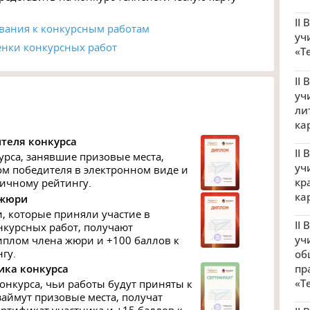
II
вания к конкурсным работам
уч
енки конкурсных работ
«Т
II
уч
ли
ка
теля конкурса
II
урса, занявшие призовые места,
уч
м победителя в электронном виде и
кр
личному рейтингу.
ка
 жюри
, которые приняли участие в
II
курсных работ, получают
уч
плом члена жюри и +100 баллов к
гу.
об
пр
ика конкурса
«Т
онкурса, чьи работы будут приняты к
займут призовые места, получат