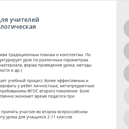
для учителей
ологическая
тива традиционным планам и конспектам. По 
труктурирует урок по различным параметрам 
 материала, форма проведения урока, методы 
ти и др.) 

лает учебный процесс более эффективным и 
ировать у ребят личностные, метапредметные 
требованиям ФГОС второго поколения. Боле 
твенно экономят время педагога при 
принять участие во втором всероссийском 
у урока для учащихся 2-11 классов.
