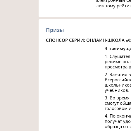
электронный Се
личному рейтин
Призы
СПОНСОР СЕРИИ: ОНЛАЙН-ШКОЛА «
4 преимуще
1. Слушател
режиме онл
просмотра 
2. Занятия
Всероссийс
школьников
учебников.
3. Во время
смогут обща
голосовом и
4. По окон
получат уд
образца о 