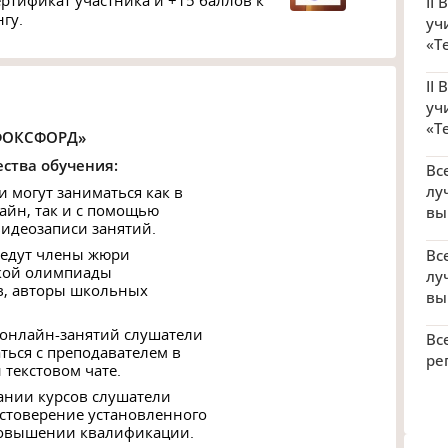
ртификат участника и +15 баллов к
II
гу.
уч
«Т
II
уч
«Т
ФОКСФОРД»
ства обучения:
Вс
лу
и могут заниматься как в
айн, так и с помощью
вы
видеозаписи занятий.
 ведут члены жюри
Вс
кой олимпиады
лу
, авторы школьных
вы
 онлайн-занятий слушатели
Вс
ться с преподавателем в
ре
 текстовом чате.
чании курсов слушатели
остоверение установленного
повышении квалификации.