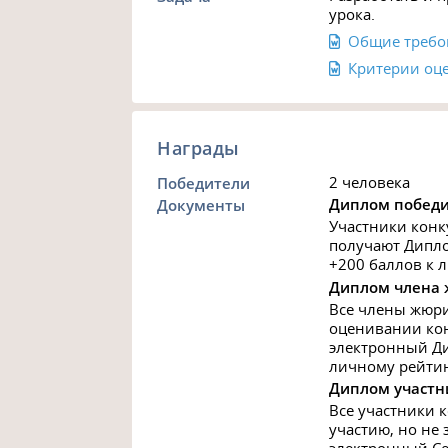
урока.
Общие требо
Критерии оц
Награды
2 человека
Победители
Диплом победи
Документы
Участники конк
получают Дипло
+200 баллов к 
Диплом члена
Все члены жюри
оценивании кон
электронный Ди
личному рейтин
Диплом участн
Все участники к
участию, но не 