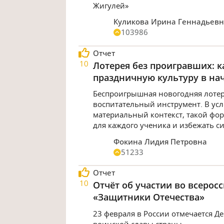
Жигулей»
Куликова Ирина Геннадьев
103986
Отчет
10
Лотерея без проигравших: 
праздничную культуру в на
Беспроигрышная новогодняя лотер
воспитательный инструмент. В усл
материальный контекст, такой фо
для каждого ученика и избежать си
Фокина Лидия Петровна
51233
Отчет
10
Отчёт об участии во всерос
«Защитники Отечества»
23 февраля в России отмечается Д
воинской славы страны.