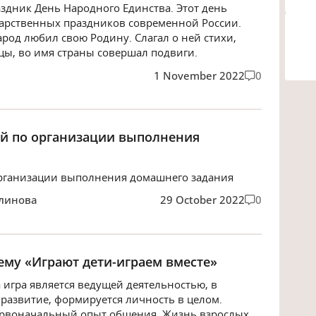
аздник День Народного Единства. Этот день
дарственных праздников современной России.
арод любил свою Родину. Слагал о ней стихи,
цы, во имя страны совершал подвиги.
1 November 2022
0
й по организации выполнения
организации выполнения домашнего задания
влинова
29 October 2022
0
ему «Играют дети-играем вместе»
 игра является ведущей деятельностью, в
 развитие, формируется личность в целом.
ервоначальный опыт общения. Жизнь взрослых,