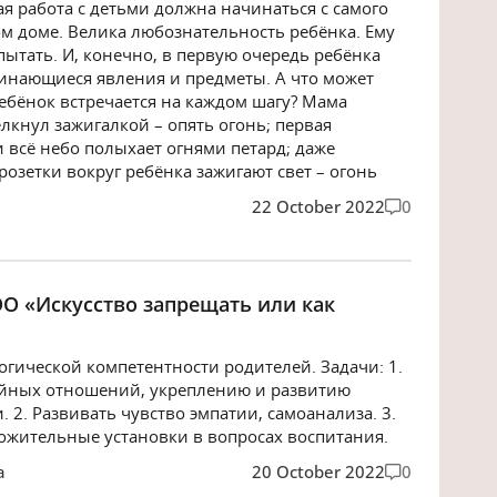
 работа с детьми должна начинаться с самого
ом доме. Велика любознательность ребёнка. Ему
спытать. И, конечно, в первую очередь ребёнка
минающиеся явления и предметы. А что может
ребёнок встречается на каждом шагу? Мама
лкнул зажигалкой – опять огонь; первая
и всё небо полыхает огнями петард; даже
озетки вокруг ребёнка зажигают свет – огонь
22 October 2022
0
О «Искусство запрещать или как
гической компетентности родителей. Задачи: 1.
ейных отношений, укреплению и развитию
 2. Развивать чувство эмпатии, самоанализа. 3.
жительные установки в вопросах воспитания.
а
20 October 2022
0