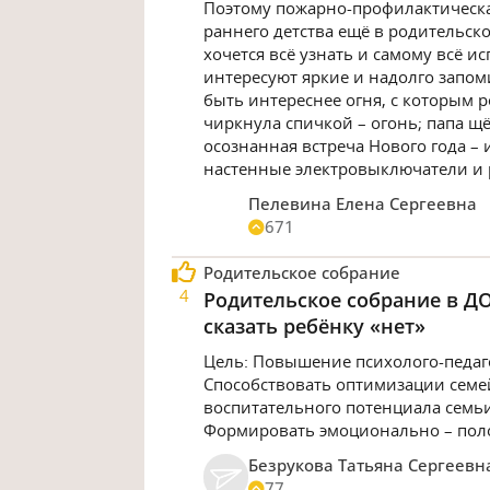
Поэтому пожарно-профилактическая
раннего детства ещё в родительск
хочется всё узнать и самому всё и
интересуют яркие и надолго запо
быть интереснее огня, с которым 
чиркнула спичкой – огонь; папа щё
осознанная встреча Нового года – 
настенные электровыключатели и р
Пелевина Елена Сергеевна
671
Родительское собрание
4
Родительское собрание в ДО
сказать ребёнку «нет»
Цель: Повышение психолого-педаго
Способствовать оптимизации сем
воспитательного потенциала семьи.
Формировать эмоционально – поло
Безрукова Татьяна Сергеевн
77